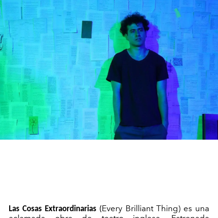
Every
Brilliant
Thing
) es una
Las Cosas Extraordinarias
(
aclamada obra de teatro inglesa.
Estrenada