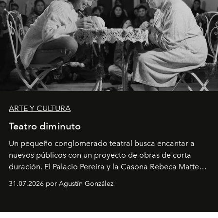
ARTE Y CULTURA
Teatro diminuto
Un pequeño conglomerado teatral busca encantar a
nuevos públicos con un proyecto de obras de corta
duración. El Palacio Pereira y la Casona Rebeca Matte
son algunos de los lugares que han albergado estas
31.07.2026 por Agustín González
miniobras. Sus puestas en escena son limpias; ponen el
foco en la historia y los personajes.