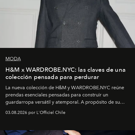
MODA
H&M x WARDROBE.NYC: las claves de una
colección pensada para perdurar
La nueva colección de H&M y WARDROBE.NYC reúne
prendas esenciales pensadas para construir un
guardarropa versátil y atemporal. A propósito de su
lanzamiento, los fundadores de la firma neoyorquina y
03.08.2026 por L'Officiel Chile
la asesora creativa y jefa de diseño global de la marca
sueca compartieron su visión sobre el proceso creativo
y la filosofía detrás de la propuesta.