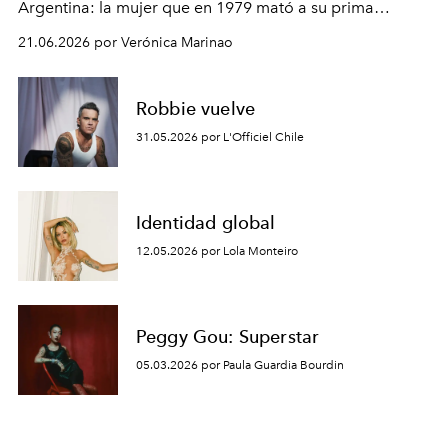
Argentina: la mujer que en 1979 mató a su
prima
hermana y a dos de sus amigas con una dosis de
21.06.2026 por Verónica Marinao
cianuro. En esta
entrevista, su director, Alejandro
Hartmann, explica que si bien la película
arroja una
nueva teoría sobre la manera en que las víctimas
Robbie vuelve
ingirieron el
veneno, lo central es que propone una
31.05.2026 por L'Officiel Chile
reflexión social acerca de cómo esta
homicida, luego de
salir de la cárcel, se paseó como una estrella por los
canales de TV. Una película que, además, le otorga,
Identidad global
como pocas veces se ha
hecho, un lugar respetuoso a
las víctimas.
12.05.2026 por Lola Monteiro
Peggy Gou: Superstar
05.03.2026 por Paula Guardia Bourdin