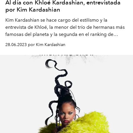
Al día con Khloé Kardashian, entrevistada
por Kim Kardashian
Kim Kardashian se hace cargo del estilismo y la
entrevista de Khloé, la menor del trío de hermanas más
famosas del planeta y la segunda en el ranking de
millones de seguidores. Autora de libros y presentadora
28.06.2023 por Kim Kardashian
de televisión, Khloé fundó junto a Emma Grede hace
seis años una línea de jeans para mujeres con curvas,
Good American, que factura 200 millones de dólares al
año. Aquí habla de las similitudes y diferencias entre ella
y Kim, lo que habría hecho si no hubiera participado en
el famoso reality show, su relación con la moda y sus
diseñadores favoritos, su necesidad de orden y su
capacidad de organización. Y reflexiona sobre la
maternidad y lo que le hizo entender sobre sus padres.