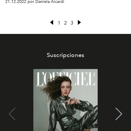
21.12.2022 por Daniela Aicardi
1
2
3
Suscripciones