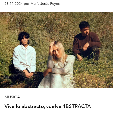
dentro de sí, conecta con su público a través de
beats
28.11.2024 por María Jesús Reyes
que, por unas cuantas horas, los trasladan a otra
dimensión.
MÚSICA
Vive lo abstracto, vuelve 4BSTRACTA