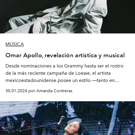
MÚSICA
Omar Apollo, revelación artística y musical
Desde nominaciones a los Grammy hasta ser el rostro
de la más reciente campaña de Loewe, el artista
mexicoestadounidense posee un estilo
―
tanto en
música como en moda
―
que combina influencias y
30.01.2024 por Amanda Contreras
ritmos, y que podremos ver por primera vez en vivo en
el festival Lollapalooza.