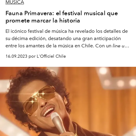
MÚSICA
Fauna Primavera: el festival musical que
promete marcar la historia
El icónico festival de música ha revelado los detalles de
su décima edición, desatando una gran anticipación
entre los amantes de la música en Chile. Con un
line up
diario que incluye a Blur y Pulp como cabezas de cartel
16.09.2023 por L'Officiel Chile
—así como a una ecléctica selección de artistas—, este
año promete ser inolvidable y dejar huella en la historia
musical del país.