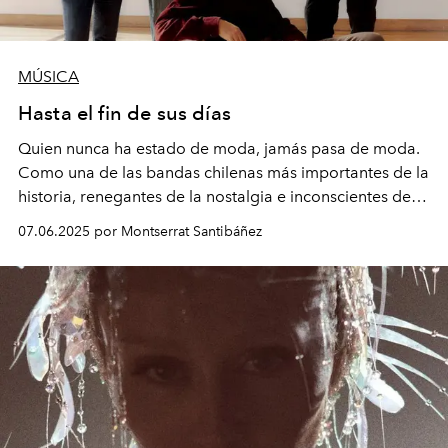
MÚSICA
Hasta el fin de sus días
Quien nunca ha estado de moda, jamás pasa de moda.
Como una de las bandas chilenas más importantes de la
historia, renegantes de la nostalgia e inconscientes de
su propio estado de culto, Electrodomésticos –
07.06.2025 por Montserrat Santibáñez
encabezado por su fundador Carlos Cabezas– saborea
su retorno a los escenarios y el sorpresivo éxito de la
reedición de
La nueva canción chilena
, álbum que
lanzaron hace más de 20 años.