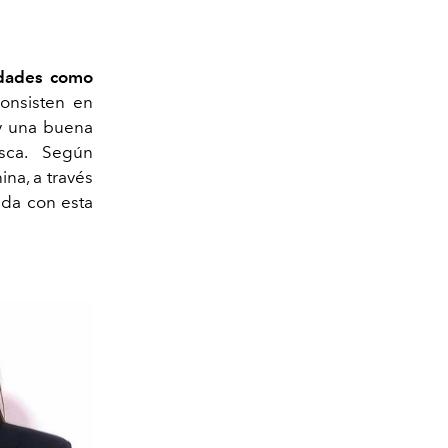
ridades como
consisten en
y una buena
usca. Según
ina,
a través
ada con esta