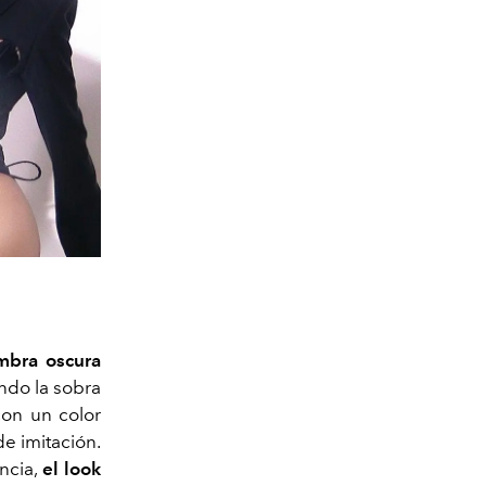
ombra oscura
do la sobra
con un color
e imitación.
ncia,
el look