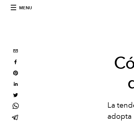
MENU
Có
La tend
adopta 