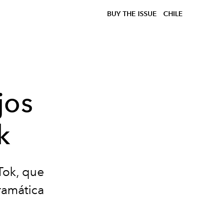
BUY THE ISSUE
CHILE
jos
k
Tok, que
ramática