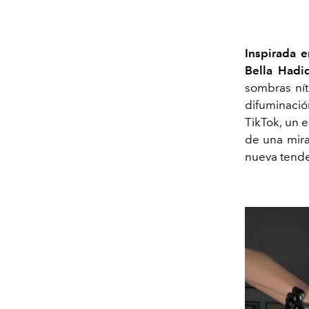
Inspirada e
Bella Hadi
sombras ní
difuminaci
TikTok, un 
de una
mira
nueva tende