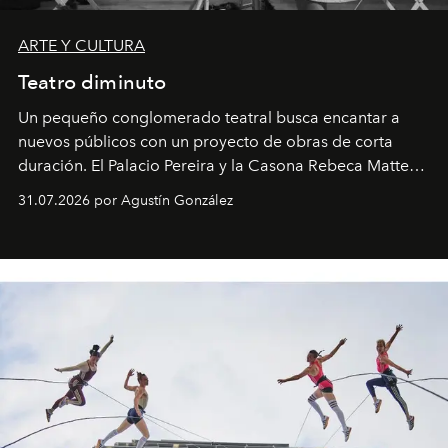
ARTE Y CULTURA
Teatro diminuto
Un pequeño conglomerado teatral busca encantar a
nuevos públicos con un proyecto de obras de corta
duración. El Palacio Pereira y la Casona Rebeca Matte
son algunos de los lugares que han albergado estas
31.07.2026 por Agustín González
miniobras. Sus puestas en escena son limpias; ponen el
foco en la historia y los personajes.