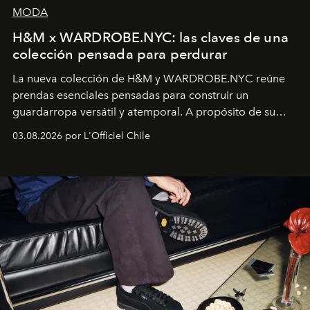
MODA
H&M x WARDROBE.NYC: las claves de una
colección pensada para perdurar
La nueva colección de H&M y WARDROBE.NYC reúne
prendas esenciales pensadas para construir un
guardarropa versátil y atemporal. A propósito de su
lanzamiento, los fundadores de la firma neoyorquina y
03.08.2026 por L'Officiel Chile
la asesora creativa y jefa de diseño global de la marca
sueca compartieron su visión sobre el proceso creativo
y la filosofía detrás de la propuesta.