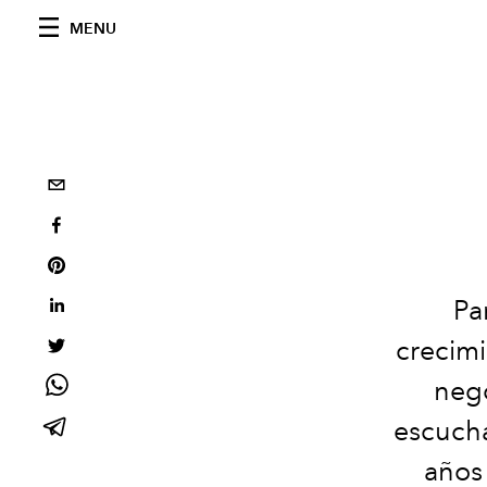
MENU
Pa
crecim
nego
escucha
años 