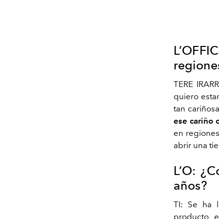
L’OFFIC
regione
TERE IRARR
quiero esta
tan cariños
ese cariño 
en regiones
abrir una ti
L’O: ¿C
años?
TI: Se ha 
producto e