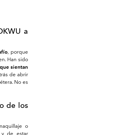
e OKWU a
fío
, porque
en. Han sido
 que sientan
rás de abrir
étera. No es
o de los
aquillaje o
o
y de estar