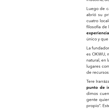
Luego de ca
abrió su p
cuatro loca
filosofía de 
experienc
único y que
La fundador
es OKWU, má
natural, en 
lugares com
de recursos
Tere Irarrá
punto de i
dimos cuen
gente quiere
propio”. E