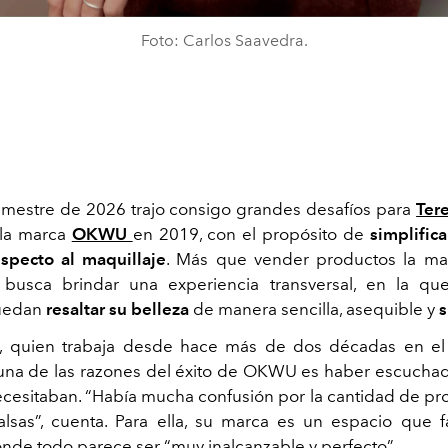
Foto: Carlos Saavedra.
emestre de 2026 trajo consigo grandes desafíos para
Tere
 la marca
OKWU
en 2019, con el propósito de
simplifica
specto al maquillaje
. Más que vender productos la maq
 busca brindar una experiencia transversal, en la qu
uedan
resaltar su belleza
de manera sencilla, asequible y
s
, quien trabaja desde hace más de dos décadas en e
 una de las razones del éxito de OKWU es haber escuchad
cesitaban. “Había mucha confusión por la cantidad de pro
lsas”, cuenta. Para ella, su marca es un espacio que f
donde todo parece ser “muy inalcanzable y perfecto”.