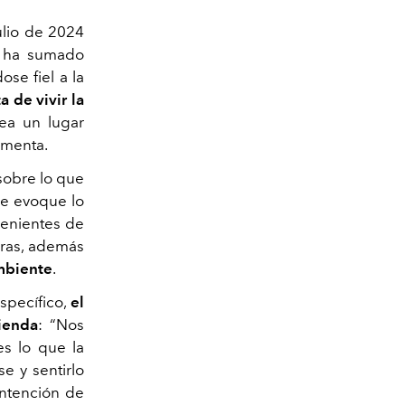
ulio de 2024
s ha sumado
se fiel a la
a de vivir la
ea un lugar
omenta.
sobre lo que
ue evoque lo
ovenientes de
uras, además
mbiente
.
specífico,
el
tienda
: “Nos
s lo que la
se y sentirlo
intención de