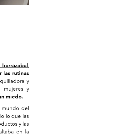
 Irarrázabal
,
r las rutinas
uilladora y
e mujeres y
in miedo.
l mundo del
o lo que las
ductos y las
altaba en la