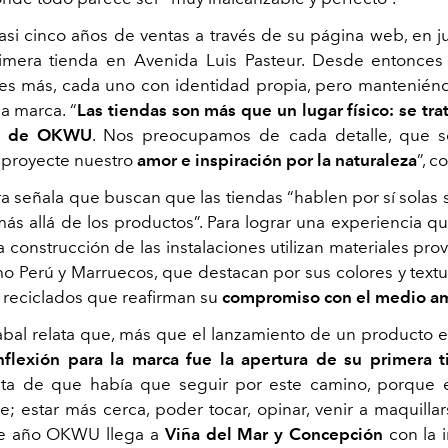
si cinco años de ventas a través de su página web, en j
rimera tienda en Avenida Luis Pasteur. Desde entonce
les más, cada uno con identidad propia, pero manteniéndo
la marca. “
Las tiendas son más que un lugar físico: se trat
ia de OKWU
. Nos preocupamos de cada detalle, que s
 proyecte nuestro
amor e inspiración por la naturaleza
”, c
a señala que buscan que las tiendas “hablen por sí solas 
s allá de los productos”. Para lograr una experiencia q
la construcción de las instalaciones utilizan materiales pr
o Perú y Marruecos, que destacan por sus colores y text
 reciclados que reafirman su
compromiso con el medio a
zabal relata que, más que el lanzamiento de un producto e
nflexión para la marca fue la apertura de su primera 
ta de que había que seguir por este camino, porque e
; estar más cerca, poder tocar, opinar, venir a maquillar
ste año OKWU llega a
Viña del Mar y Concepción
con la 