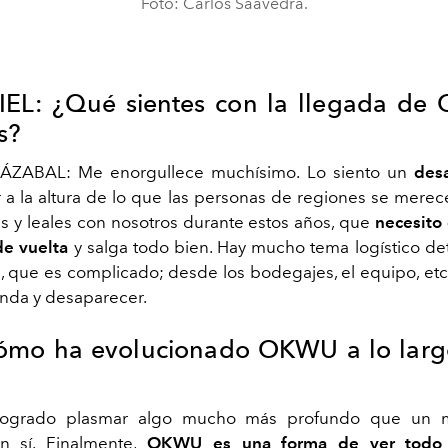
Foto: Carlos Saavedra.
IEL: ¿Qué sientes con la llegada d
s?
ÁZABAL: Me enorgullece muchísimo. Lo siento un
desa
r a la altura de lo que las personas de regiones se merec
as y leales con nosotros durante estos años, que
necesito
de vuelta
y salga todo bien. Hay mucho tema logístico det
, que es complicado; desde los bodegajes, el equipo, etc
enda y desaparecer.
ómo ha evolucionado OKWU a lo larg
logrado plasmar algo mucho más profundo que un m
n sí. Finalmente,
OKWU es una forma de ver tod