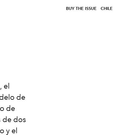
BUY THE ISSUE
CHILE
l
 el
delo de
do de
s de dos
o y el