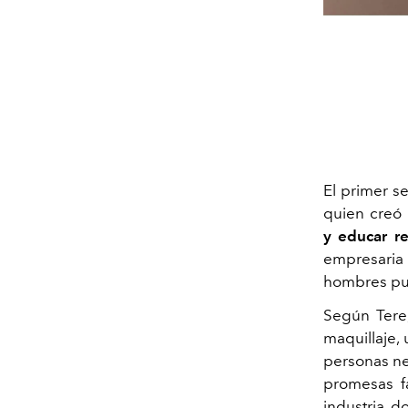
El primer s
quien creó
y educar re
empresaria
hombres p
Según Tere
maquillaje,
personas ne
promesas fa
industria, 