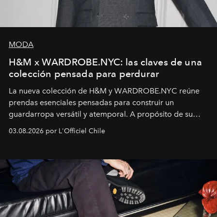
MODA
H&M x WARDROBE.NYC: las claves de una
colección pensada para perdurar
La nueva colección de H&M y WARDROBE.NYC reúne
prendas esenciales pensadas para construir un
guardarropa versátil y atemporal. A propósito de su
lanzamiento, los fundadores de la firma neoyorquina y
03.08.2026 por L'Officiel Chile
la asesora creativa y jefa de diseño global de la marca
sueca compartieron su visión sobre el proceso creativo
y la filosofía detrás de la propuesta.