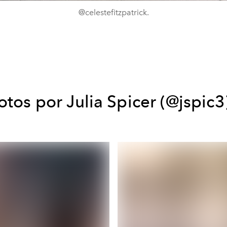
@celestefitzpatrick.
otos por Julia Spicer (@jspic3