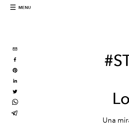
MENU
#S
L
Una mira