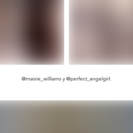
@maisie_williams y @perfect_angelgirl.