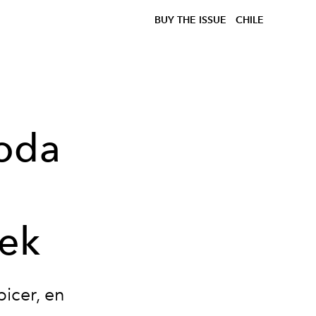
BUY THE ISSUE
CHILE
oda
ek
picer, en