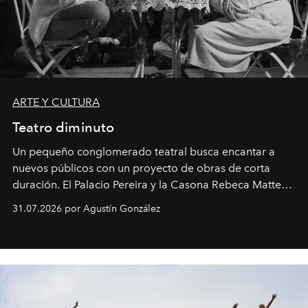
ARTE Y CULTURA
Teatro diminuto
Un pequeño conglomerado teatral busca encantar a
nuevos públicos con un proyecto de obras de corta
duración. El Palacio Pereira y la Casona Rebeca Matte
son algunos de los lugares que han albergado estas
31.07.2026 por Agustín González
miniobras. Sus puestas en escena son limpias; ponen el
foco en la historia y los personajes.