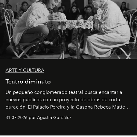
ARTE Y CULTURA
Teatro diminuto
Un pequeño conglomerado teatral busca encantar a
nuevos públicos con un proyecto de obras de corta
duración. El Palacio Pereira y la Casona Rebeca Matte
son algunos de los lugares que han albergado estas
31.07.2026 por Agustín González
miniobras. Sus puestas en escena son limpias; ponen el
foco en la historia y los personajes.