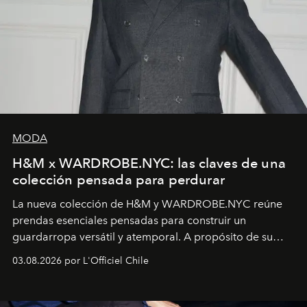
MODA
H&M x WARDROBE.NYC: las claves de una
colección pensada para perdurar
La nueva colección de H&M y WARDROBE.NYC reúne
prendas esenciales pensadas para construir un
guardarropa versátil y atemporal. A propósito de su
lanzamiento, los fundadores de la firma neoyorquina y
03.08.2026 por L'Officiel Chile
la asesora creativa y jefa de diseño global de la marca
sueca compartieron su visión sobre el proceso creativo
y la filosofía detrás de la propuesta.