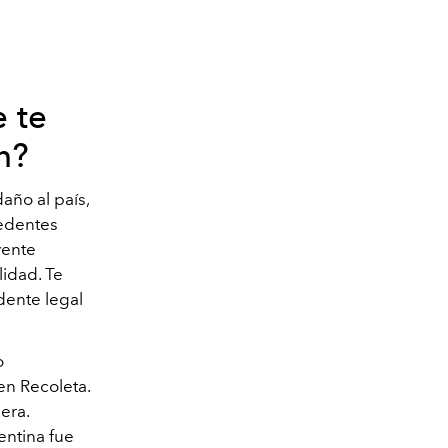
 te
n?
año al país,
cedentes
yente
idad. Te
idente legal
o
en Recoleta.
era.
ntina fue