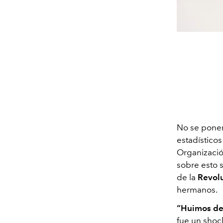
No se ponen
estadísticos
Organización
sobre esto s
de la
Revolu
hermanos.
“Huimos del
fue un shoc