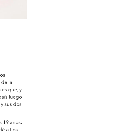
ros
 de la
 es que, y
país luego
 y sus dos
os 19 años:
dé a Los