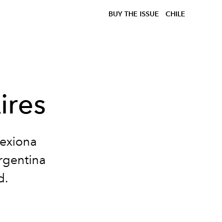
BUY THE ISSUE
CHILE
ires
lexiona
argentina
d.