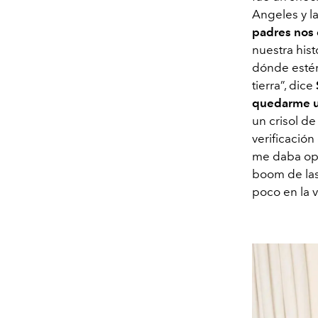
Angeles y l
padres nos 
nuestra hist
dónde estén
tierra”, dice
quedarme un
un crisol d
verificació
me daba op
boom de las
poco en la 