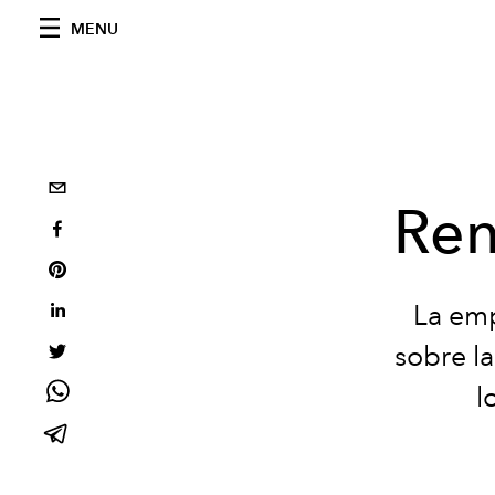
MENU
Ren
La emp
sobre la
l