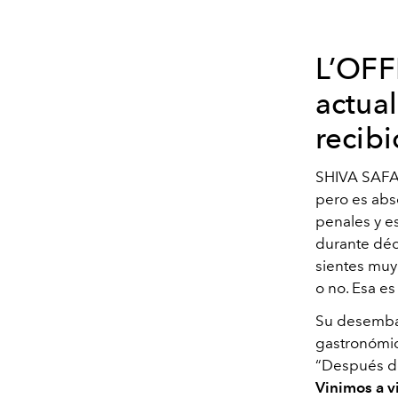
L’OFF
actua
recibi
SHIVA SAFAI
pero es abs
penales y e
durante déc
sientes muy 
o no. Esa e
Su desembar
gastronómic
“Después de
Vinimos a v