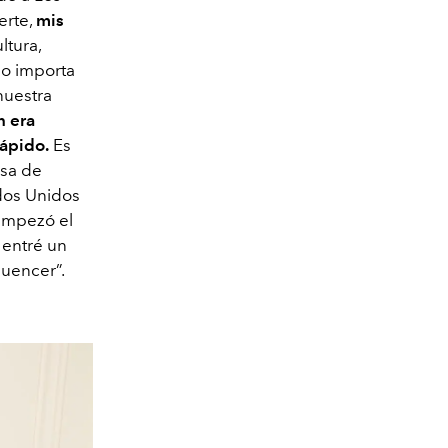
erte,
mis
ltura,
 No importa
nuestra
n era
ápido.
Es
esa de
dos Unidos
empezó el
 entré un
luencer”.