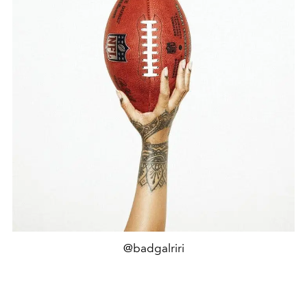
@badgalriri